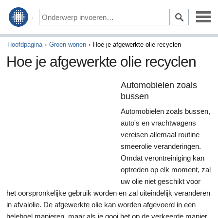
Ontwerp & Decoreren
Hoofdpagina
Groen wonen
Hoe je afgewerkte olie recyclen
Hoe je afgewerkte olie recyclen
Bouwen & Verbouwen
Automobielen zoals
Tuin & Landschapsbouw
bussen
Schoonmaak & Huishoudelijke
Automobielen zoals bussen,
auto's en vrachtwagens
Startpagina onderhoud & Reparatie
vereisen allemaal routine
smeerolie veranderingen.
Groen wonen
Omdat verontreiniging kan
optreden op elk moment, zal
uw olie niet geschikt voor
het oorspronkelijke gebruik worden en zal uiteindelijk veranderen
in afvalolie. De afgewerkte olie kan worden afgevoerd in een
heleboel manieren, maar als je gooi het op de verkeerde manier