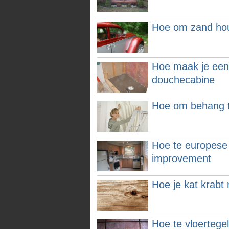
Hoe om zand hou
Hoe maak je een 
douchecabine
Hoe om behang t
Hoe te europese
improvement
Hoe je kat krabt
Hoe te vloertege