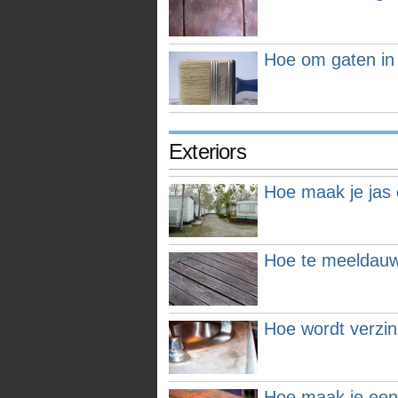
Hoe om gaten in 
Exteriors
Hoe maak je jas
Hoe te meeldauw 
Hoe wordt verzink
Hoe maak je ee