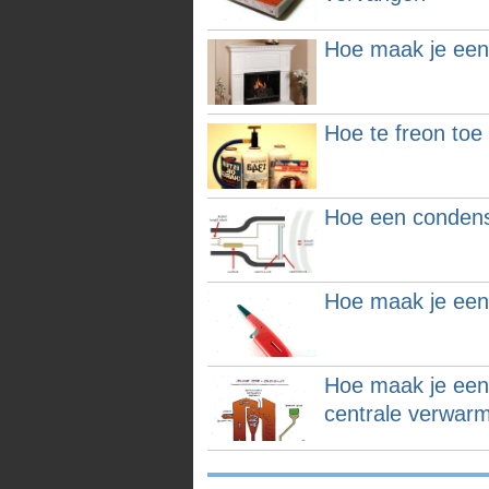
Hoe maak je een
Hoe te freon toe
Hoe een condens
Hoe maak je een 
Hoe maak je een 
centrale verwarm