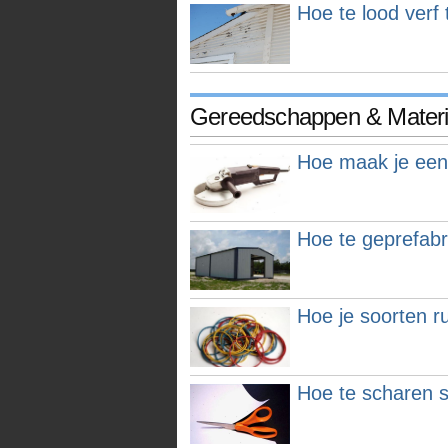
Hoe te lood verf 
Gereedschappen & Materi
Hoe maak je een
Hoe te geprefab
Hoe je soorten r
Hoe te scharen s