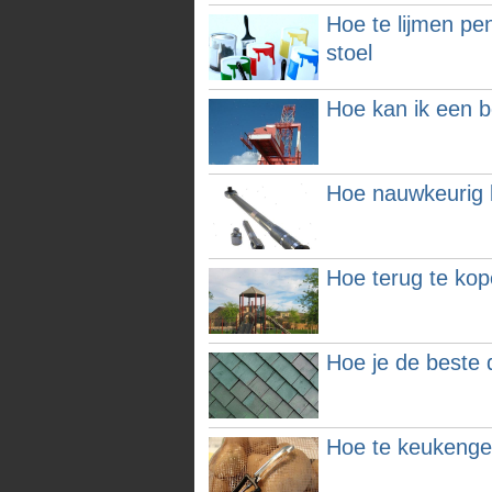
Hoe te lijmen pe
stoel
Hoe kan ik een b
Hoe nauwkeurig 
Hoe terug te kop
Hoe je de beste
Hoe te keukenger