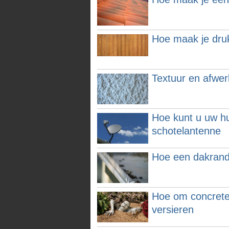
Hoe maak je dru
Textuur en afwer
Hoe kunt u uw hu
schotelantenne
Hoe een dakrand
Hoe om concrete
versieren