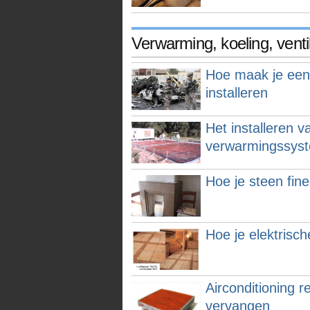
Verwarming, koeling, venti
Hoe maak je een 
installeren
Het installeren v
verwarmingssys
Hoe je steen fine
Hoe je elektrisch
Airconditioning re
vervangen