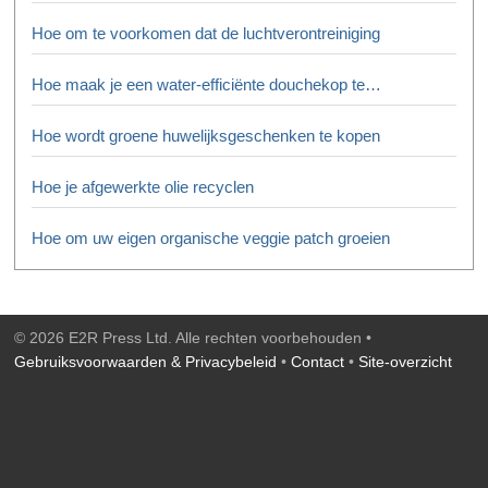
Hoe om te voorkomen dat de luchtverontreiniging
Hoe maak je een water-efficiënte douchekop te…
Hoe wordt groene huwelijksgeschenken te kopen
Hoe je afgewerkte olie recyclen
Hoe om uw eigen organische veggie patch groeien
© 2026 E2R Press Ltd. Alle rechten voorbehouden •
Gebruiksvoorwaarden & Privacybeleid
•
Contact
•
Site-overzicht