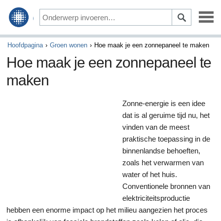
Ontwerp & Decoreren
Hoofdpagina
Groen wonen
Hoe maak je een zonnepaneel te maken
Hoe maak je een zonnepaneel te
Bouwen & Verbouwen
maken
Tuin & Landschapsbouw
Zonne-energie is een idee
Schoonmaak & Huishoudelijke
dat is al geruime tijd nu, het
vinden van de meest
Startpagina onderhoud & Reparatie
praktische toepassing in de
binnenlandse behoeften,
Groen wonen
zoals het verwarmen van
water of het huis.
Conventionele bronnen van
elektriciteitsproductie
hebben een enorme impact op het milieu aangezien het proces