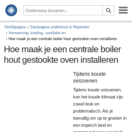
Ontwerp & Decoreren
Hoofdpagina
Startpagina onderhoud & Reparatie
Verwarming, koeling, ventilatie en
Hoe maak je een centrale boiler hout gestookte oven installeren
Bouwen & Verbouwen
Hoe maak je een centrale boiler
Tuin & Landschapsbouw
hout gestookte oven installeren
Schoonmaak & Huishoudelijke
Tijdens koude
Startpagina onderhoud & Reparatie
seizoenen
Tijdens koude seizoenen,
Groen wonen
kan het koude klimaat zijn
zowel leuk en
problematisch. Als je
toevallig om op te groeien in
een tropisch land en