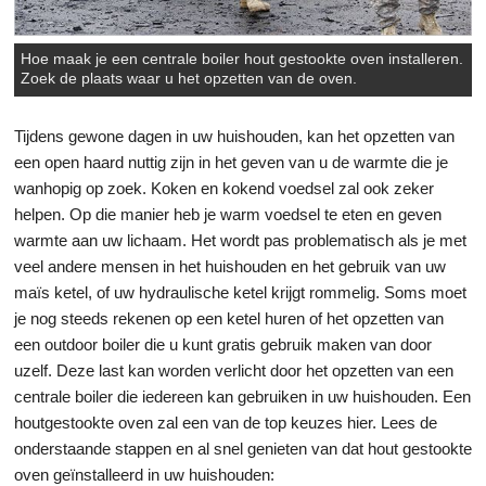
Hoe maak je een centrale boiler hout gestookte oven installeren.
Zoek de plaats waar u het opzetten van de oven.
Tijdens gewone dagen in uw huishouden, kan het opzetten van
een open haard nuttig zijn in het geven van u de warmte die je
wanhopig op zoek. Koken en kokend voedsel zal ook zeker
helpen. Op die manier heb je warm voedsel te eten en geven
warmte aan uw lichaam. Het wordt pas problematisch als je met
veel andere mensen in het huishouden en het gebruik van uw
maïs ketel, of uw hydraulische ketel krijgt rommelig. Soms moet
je nog steeds rekenen op een ketel huren of het opzetten van
een outdoor boiler die u kunt gratis gebruik maken van door
uzelf. Deze last kan worden verlicht door het opzetten van een
centrale boiler die iedereen kan gebruiken in uw huishouden. Een
houtgestookte oven zal een van de top keuzes hier. Lees de
onderstaande stappen en al snel genieten van dat hout gestookte
oven geïnstalleerd in uw huishouden: