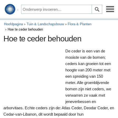
Ontwerp & Decoreren
Hoofdpagina
Tuin & Landschapsbouw
Flora & Planten
Hoe te ceder behouden
Bouwen & Verbouwen
Hoe te ceder behouden
Tuin & Landschapsbouw
De ceder is een van de
mooiste van de bomen;
Schoonmaak & Huishoudelijke
ceders kan groeien tot een
Startpagina onderhoud & Reparatie
hoogte van 200 meter met
een spreiding van 150
Groen wonen
meter. Alle groenblijvende
bomen zijn niet ceders, we
verwarren ze vaak met
jeneverbessen en
arborvitaes. Echte ceders zijn de: Atlas Ceder, Deodar Ceder, en
Cedar-van-Libanon, dit wordt bepaald door hun